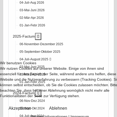
04-Juli-Aug 2026
03-Mai-Juni 2026
02-Mär-Apr 2026
01-Jan-Febr 2026
More about: 2025-Factum
2025-Factum
06-November-Dezember 2025
05-September-Oktober 2025
04-Juli-August 2025
Wir benutzen Cookies
03-Mai-Juni 2025
Wir nutzen Cookies auf unserer Website. Einige von ihnen sind
essenziell für den Betrieb der Seite, während andere uns helfen, diese
02-März-Apr 2025
Website und die Nutzererfahrung zu verbessern (Tracking Cookies). S
01-Jan-Febr 2025
können selbst entscheiden, ob Sie die Cookies zulassen möchten. Bitt
beachten Sie, dass bei einer Ablehnung womöglich nicht mehr alle
More about: 2024-Factum
2024-Factum
Funktionalitäten der Seite zur Verfügung stehen.
06-Nov-Dez 2024
Akzeptieren
Ablehnen
05-Sept-Okt 2024
04-Juli-Aug 2024
Weitere Informationen
|
Impressum