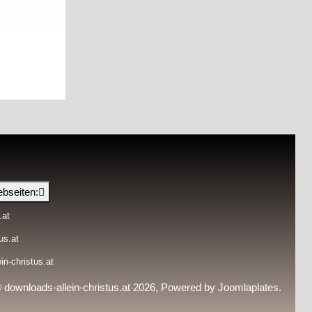
bseiten:
.at
us.at
in-christus.at
© downloads-allein-christus.at 2026, Powered by
Joomlaplates
.