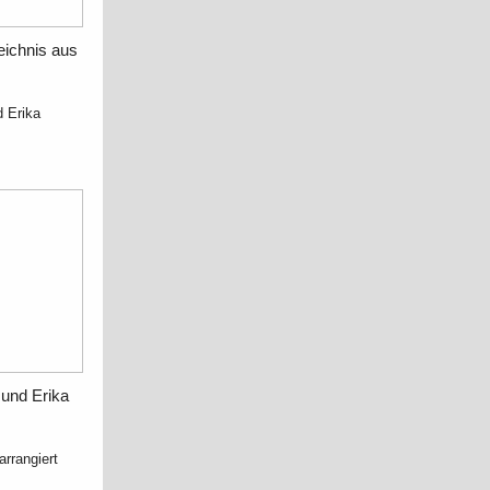
eichnis aus
d Erika
 und Erika
rrangiert