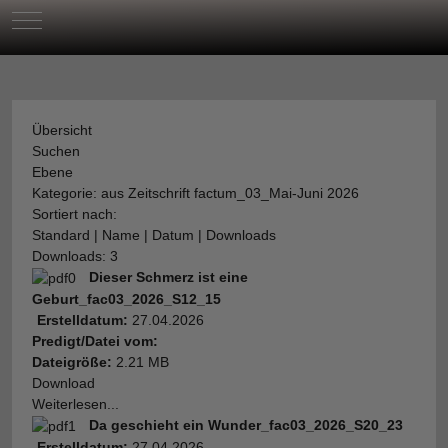
Mobile Menu Toggle
Übersicht
Suchen
Ebene
Kategorie: aus Zeitschrift factum_03_Mai-Juni 2026
Sortiert nach:
Standard
|
Name
|
Datum
|
Downloads
Downloads: 3
Dieser Schmerz ist eine
Geburt_fac03_2026_S12_15
Erstelldatum:
27.04.2026
Predigt/Datei vom:
Dateigröße:
2.21 MB
Download
Weiterlesen...
Da geschieht ein Wunder_fac03_2026_S20_23
Erstelldatum:
27.04.2026