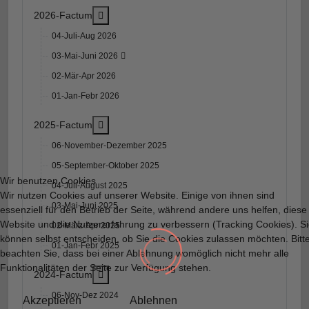
More about: 2026-Factum
2026-Factum
04-Juli-Aug 2026
03-Mai-Juni 2026
02-Mär-Apr 2026
01-Jan-Febr 2026
More about: 2025-Factum
2025-Factum
06-November-Dezember 2025
05-September-Oktober 2025
Wir benutzen Cookies
04-Juli-August 2025
Wir nutzen Cookies auf unserer Website. Einige von ihnen sind
03-Mai-Juni 2025
essenziell für den Betrieb der Seite, während andere uns helfen, diese
Website und die Nutzererfahrung zu verbessern (Tracking Cookies). S
02-März-Apr 2025
können selbst entscheiden, ob Sie die Cookies zulassen möchten. Bitt
01-Jan-Febr 2025
beachten Sie, dass bei einer Ablehnung womöglich nicht mehr alle
Funktionalitäten der Seite zur Verfügung stehen.
More about: 2024-Factum
2024-Factum
06-Nov-Dez 2024
Akzeptieren
Ablehnen