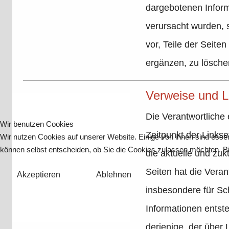
dargebotenen Inform
verursacht wurden, s
vor, Teile der Seit
ergänzen, zu löschen
Verweise und L
Die Verantwortliche 
Wir benutzen Cookies
Zeitpunkt der Linkse
Wir nutzen Cookies auf unserer Website. Einige von ihnen sind essen
können selbst entscheiden, ob Sie die Cookies zulassen möchten. Bit
die aktuelle und zuk
Seiten hat die Verant
Akzeptieren
Ablehnen
insbesondere für Sc
Informationen entste
derjenige, der über L