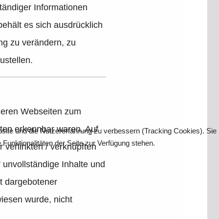
tändiger Informationen
ehält es sich ausdrücklich
ng zu verändern, zu
ustellen.
anderen Webseiten zum
eiten erkennbar waren. Auf
bsite und die Nutzererfahrung zu verbessern (Tracking Cookies). Sie
Funktionalitäten der Seite zur Verfügung stehen.
r verlinkten / verknüpften
er unvollständige Inhalte und
t dargebotener
wiesen wurde, nicht