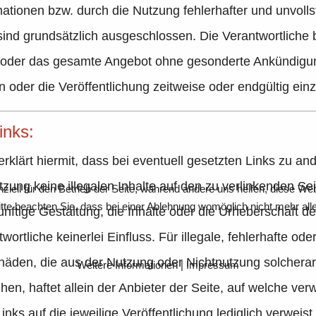
ationen bzw. durch die Nutzung fehlerhafter und unvolls
ind grundsätzlich ausgeschlossen. Die Verantwortliche b
en oder das gesamte Angebot ohne gesonderte Ankündigu
 oder die Veröffentlichung zeitweise oder endgültig einz
inks:
erklärt hiermit, dass bei eventuell gesetzten Links zu 
tzung keine illegalen Inhalte auf den zu verlinkenden S
ziell für den Betrieb der Seite, während andere uns helfen, diese We
te beachten Sie, dass bei einer Ablehnung womöglich nicht mehr alle 
ünftige Gestaltung, die Inhalte oder die Urheberschaft de
wortliche keinerlei Einfluss. Für illegale, fehlerhafte od
häden, die aus der Nutzung oder Nichtnutzung solcherar
Weitere Informationen
|
Impressum
hen, haftet allein der Anbieter der Seite, auf welche ver
inks auf die jeweilige Veröffentlichung lediglich verweist.