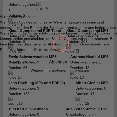
Unterkategorien:
1
Dateien: 3
Wir benutzen Cookies
Wir nutzen Cookies auf unserer Website. Einige von ihnen sind
essenziell für den Betrieb der Seite, während andere uns helfen, diese
Klaus Guentzschel PDF Texte
Klaus Guentzschel MP3
Website und die Nutzererfahrung zu verbessern (Tracking Cookies). S
Unterkategorien: 0
Unterkategorien: 26
können selbst entscheiden, ob Sie die Cookies zulassen möchten. Bitt
Dateien: 5
Dateien: 203
beachten Sie, dass bei einer Ablehnung womöglich nicht mehr alle
Funktionalitäten der Seite zur Verfügung stehen.
Erwin Schwarzwaelder MP3
Andreas Neufeld MP3
Akzeptieren
Ablehnen
Unterkategorien: 9
Unterkategorien: 1
Dateien: 96
Dateien: 42
Weitere Informationen
|
Impressum
Jens Doehling MP3 und PDF (2)
Albert Gießler MP3
Unterkategorien: 3
Unterkategorien: 0
Dateien: 135
Dateien: 17
MP3 Karl Zimmermann
aus Zeitschrift ZEITRUF
Unterkategorien: 0
Unterkategorien: 4