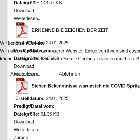
Dateigröße:
143.47 KB
Download
Weiterlesen...
ERKENNE DIE ZEICHEN DER ZEIT
Erstelldatum:
24.01.2025
Wir benutzen Cookies
Predigt/Datei vom:
Wir nutzen Cookies auf unserer Website. Einige von ihnen sind essen
Dateigröße:
82.65 KB
können selbst entscheiden, ob Sie die Cookies zulassen möchten. Bit
Download
Akzeptieren
Weiterlesen...
Ablehnen
Sieben Bekenntnisse warum ich die COVID Spritz
Erstelldatum:
24.01.2025
Predigt/Datei vom:
Dateigröße:
61.35 KB
Download
Weiterlesen...
Zurück