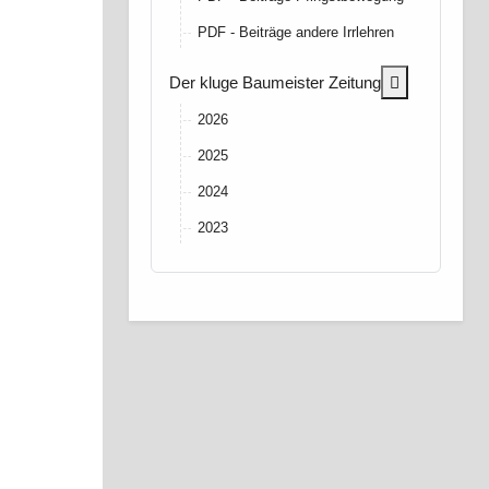
PDF - Beiträge andere Irrlehren
More about: 
Der kluge Baumeister Zeitung
2026
2025
2024
2023