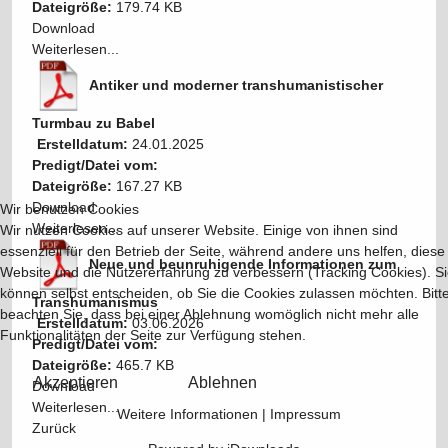
Dateigröße:
179.74 KB
Download
Weiterlesen...
Antiker und moderner transhumanistischer
Turmbau zu Babel
Erstelldatum:
24.01.2025
Predigt/Datei vom:
Dateigröße:
167.27 KB
Download
Wir benutzen Cookies
Weiterlesen...
Wir nutzen Cookies auf unserer Website. Einige von ihnen sind
essenziell für den Betrieb der Seite, während andere uns helfen, diese
Neue und beunruhigende Informationen zum
Website und die Nutzererfahrung zu verbessern (Tracking Cookies). S
können selbst entscheiden, ob Sie die Cookies zulassen möchten. Bitt
Transhumanismus
beachten Sie, dass bei einer Ablehnung womöglich nicht mehr alle
Erstelldatum:
03.06.2026
Funktionalitäten der Seite zur Verfügung stehen.
Predigt/Datei vom:
Dateigröße:
465.7 KB
Akzeptieren
Ablehnen
Download
Weiterlesen...
Weitere Informationen
|
Impressum
Zurück