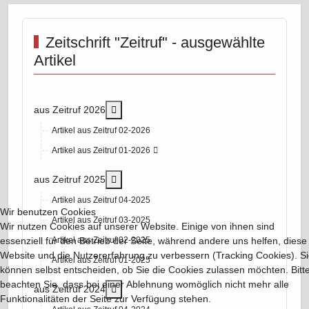
Zeitschrift "Zeitruf" - ausgewählte
Artikel
More about: aus Zeitruf 2026
aus Zeitruf 2026
Artikel aus Zeitruf 02-2026
Artikel aus Zeitruf 01-2026
More about: aus Zeitruf 2025
aus Zeitruf 2025
Artikel aus Zeitruf 04-2025
Wir benutzen Cookies
Artikel aus Zeitruf 03-2025
Wir nutzen Cookies auf unserer Website. Einige von ihnen sind
essenziell für den Betrieb der Seite, während andere uns helfen, diese
Artikel aus Zeitruf 02-2025
Website und die Nutzererfahrung zu verbessern (Tracking Cookies). S
Artikel aus Zeitruf 01-2025
können selbst entscheiden, ob Sie die Cookies zulassen möchten. Bitt
beachten Sie, dass bei einer Ablehnung womöglich nicht mehr alle
More about: aus Zeitruf 2024
aus Zeitruf 2024
Funktionalitäten der Seite zur Verfügung stehen.