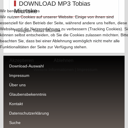
DOWNLOAD MP3 Tobias
Miunske
Wir benutzen Cookies
Wir nutzen Cookies auf unserer Website. Einige von ihnen sind
essenziell für den Betrieb der Seite, während andere uns helfen, diese
Website und die Nutzererfahrung zu verbessern (Tracking Cookies). S
Predigten Tobias Miunske
können selbst entscheiden, ob Sie die Cookies zulassen möchten. Bitt
beachten Sie, dass bei einer Ablehnung womöglich nicht mehr alle
Funktionalitäten der Seite zur Verfügung stehen.
Akzeptieren
Ablehnen
Download-Auswahl
Weitere Informationen
|
Impressum
Impressum
Über uns
Glaubensbekenntnis
Kontakt
Datenschutzerklärung
Suche