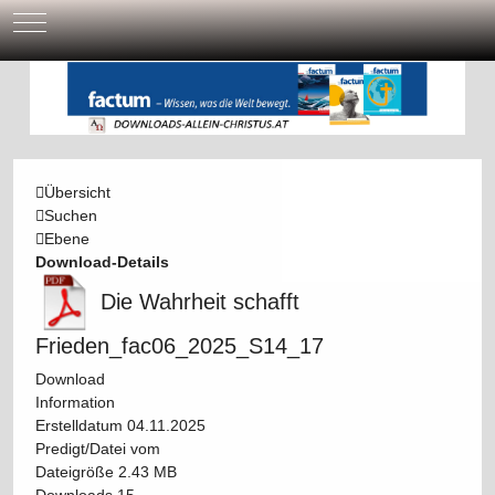
Mobile Menu Toggle
Übersicht
Suchen
Ebene
Download-Details
Die Wahrheit schafft
Frieden_fac06_2025_S14_17
Download
Information
Erstelldatum
04.11.2025
Predigt/Datei vom
Dateigröße
2.43 MB
Downloads
15