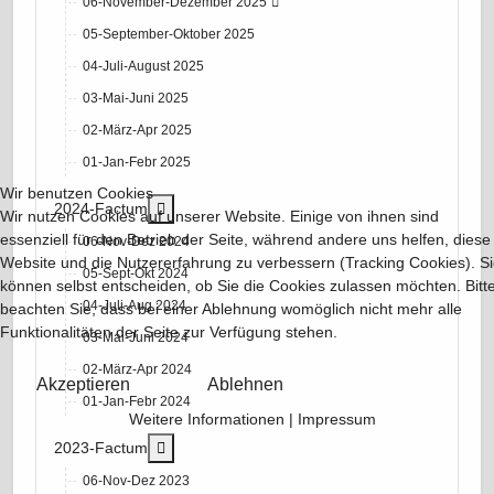
06-November-Dezember 2025
05-September-Oktober 2025
04-Juli-August 2025
03-Mai-Juni 2025
02-März-Apr 2025
01-Jan-Febr 2025
Wir benutzen Cookies
More about: 2024-Factum
2024-Factum
Wir nutzen Cookies auf unserer Website. Einige von ihnen sind
essenziell für den Betrieb der Seite, während andere uns helfen, diese
06-Nov-Dez 2024
Website und die Nutzererfahrung zu verbessern (Tracking Cookies). S
05-Sept-Okt 2024
können selbst entscheiden, ob Sie die Cookies zulassen möchten. Bitt
04-Juli-Aug 2024
beachten Sie, dass bei einer Ablehnung womöglich nicht mehr alle
Funktionalitäten der Seite zur Verfügung stehen.
03-Mai-Juni 2024
02-März-Apr 2024
Akzeptieren
Ablehnen
01-Jan-Febr 2024
Weitere Informationen
|
Impressum
More about: 2023-Factum
2023-Factum
06-Nov-Dez 2023