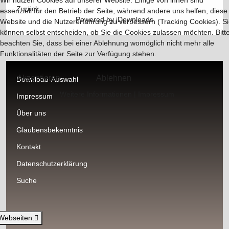
Wir nutzen Cookies auf unserer Website. Einige von ihnen sind
Zurück
essenziell für den Betrieb der Seite, während andere uns helfen, diese
Powered by jDownloads
Website und die Nutzererfahrung zu verbessern (Tracking Cookies). S
können selbst entscheiden, ob Sie die Cookies zulassen möchten. Bitt
beachten Sie, dass bei einer Ablehnung womöglich nicht mehr alle
Funktionalitäten der Seite zur Verfügung stehen.
Akzeptieren
Ablehnen
Download-Auswahl
Weitere Informationen
|
Impressum
Impressum
Über uns
Glaubensbekenntnis
Kontakt
Datenschutzerklärung
Suche
Webseiten: