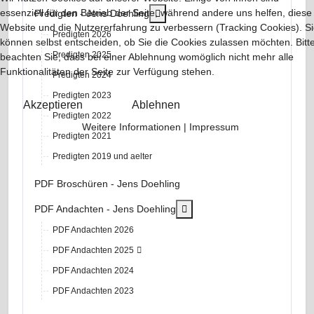
essenziell für den Betrieb der Seite, während andere uns helfen, diese
More about: Predigten - Jens Doeh
Predigten - Jens Doehling
Website und die Nutzererfahrung zu verbessern (Tracking Cookies). S
Predigten 2026
können selbst entscheiden, ob Sie die Cookies zulassen möchten. Bitt
Predigten 2025
beachten Sie, dass bei einer Ablehnung womöglich nicht mehr alle
Funktionalitäten der Seite zur Verfügung stehen.
Predigten 2024
Predigten 2023
Akzeptieren
Ablehnen
Predigten 2022
Weitere Informationen
|
Impressum
Predigten 2021
Predigten 2019 und aelter
PDF Broschüren - Jens Doehling
More about: PDF Andachten 
PDF Andachten - Jens Doehling
PDF Andachten 2026
PDF Andachten 2025
PDF Andachten 2024
PDF Andachten 2023