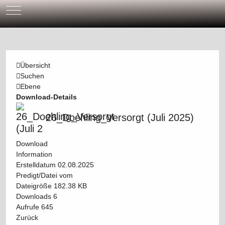
Mobile Menu Toggle
Übersicht
Suchen
Ebene
Download-Details
26_Doehling_Versorgt (Juli 2025)
Download
Information
Erstelldatum
02.08.2025
Predigt/Datei vom
Dateigröße
182.38 KB
Downloads
6
Aufrufe
645
Zurück