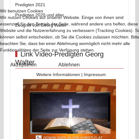
Predigten 2021
Wir benutzen Cookies
Predigten 2020 und älter
Wir nutzen Cookies auf unserer Website. Einige von ihnen sind
essenziell für den Betrieb der Seite, während andere uns helfen, diese
Zeugnis von Georg Walter
Website und die Nutzererfahrung zu verbessern (Tracking Cookies). S
können selbst entscheiden, ob Sie die Cookies zulassen möchten. Bitt
beachten Sie, dass bei einer Ablehnung womöglich nicht mehr alle
Funktionalitäten der Seite zur Verfügung stehen.
Link Video-Predigten Georg
Walter
Akzeptieren
Ablehnen
Weitere Informationen
|
Impressum